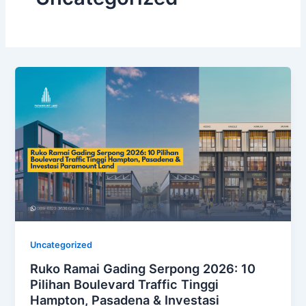
Uncategorized
Ruko Ramai Gading Serpong 2026: 10
Pilihan Boulevard Traffic Tinggi
Hampton, Pasadena & Investasi