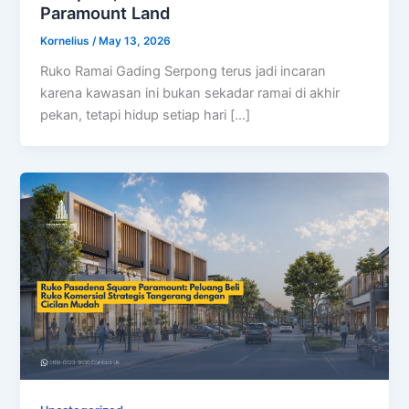
Paramount Land
Kornelius
/
May 13, 2026
Ruko Ramai Gading Serpong terus jadi incaran
karena kawasan ini bukan sekadar ramai di akhir
pekan, tetapi hidup setiap hari […]