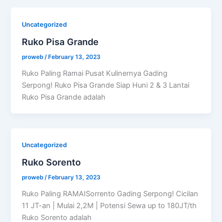
Uncategorized
Ruko Pisa Grande
proweb
/
February 13, 2023
Ruko Paling Ramai Pusat Kulinernya Gading
Serpong! Ruko Pisa Grande Siap Huni 2 & 3 Lantai
Ruko Pisa Grande adalah
Uncategorized
Ruko Sorento
proweb
/
February 13, 2023
Ruko Paling RAMAISorrento Gading Serpong! Cicilan
11 JT-an | Mulai 2,2M | Potensi Sewa up to 180JT/th
Ruko Sorento adalah