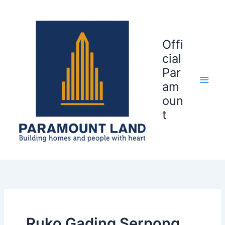
Search
Skip
for:
to
content
Offi
cial
Par
am
oun
t
Ruko Gading Serpong